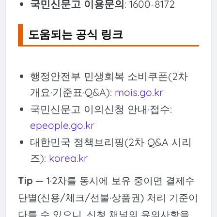
국민신문고 이용문의
: 1600-8172
도움되는 공식 링크
행정안전부 민생회복 소비쿠폰(2차
개요·기준표·Q&A):
mois.go.kr
국민신문고 이의신청 안내·접수:
epeople.go.kr
대한민국 정책브리핑(2차 Q&A 시리
즈):
korea.kr
Tip
— 1·2차를 동시에 보유 중이면 결제수
단별(신용/체크/선불·상품권) 처리 기준이
다를 수 있으니, 신청 채널의 유의사항을