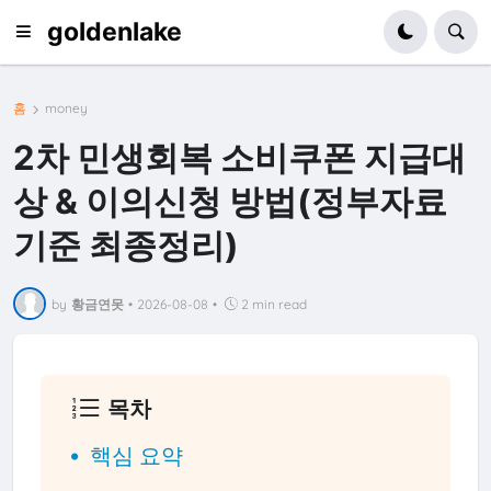
goldenlake
홈
money
2차 민생회복 소비쿠폰 지급대
상 & 이의신청 방법(정부자료
기준 최종정리)
by
황금연못
•
2026-08-08
•
2 min read
목차
핵심 요약