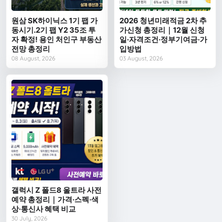
원삼 SK하이닉스 1기 팹 가
2026 청년미래적금 2차 추
동시기.2기 팹 Y2 35조 투
가신청 총정리｜12월 신청
자 확정! 용인 처인구 부동산
일·자격조건·정부기여금·가
전망 총정리
입방법
08 August, 2026
03 August, 2026
갤럭시 Z 폴드8 울트라 사전
예약 총정리｜가격·스펙·색
상·통신사 혜택 비교
30 July, 2026