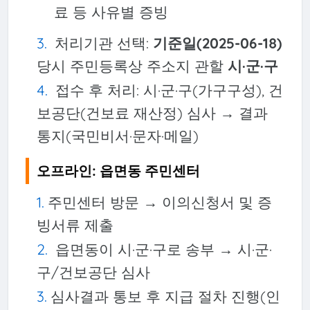
료 등 사유별 증빙
처리기관 선택:
기준일(2025-06-18)
당시 주민등록상 주소지 관할
시·군·구
접수 후 처리: 시·군·구(가구구성), 건
보공단(건보료 재산정) 심사 → 결과
통지(국민비서·문자·메일)
오프라인: 읍면동 주민센터
주민센터 방문 → 이의신청서 및 증
빙서류 제출
읍면동이 시·군·구로 송부 → 시·군·
구/건보공단 심사
심사결과 통보 후 지급 절차 진행(인