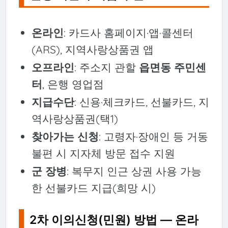
온라인
: 카드사 홈페이지·앱·콜센터
(ARS), 지역사랑상품권 앱
오프라인
: 주소지 관할
읍면동 주민센
터
, 은행 영업점
지급수단
: 신용·체크카드, 선불카드, 지
역사랑상품권(택1)
찾아가는 신청
: 고령자·장애인 등 거동
불편 시 지자체 방문 접수 지원
군 장병
: 복무지 인근 상권 사용 가능
한 선불카드 지급(희망 시)
2차 이의신청(민원) 방법 — 온라