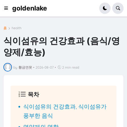
goldenlake
홈
health
식이섬유의 건강효과 (음식/영
양제/효능)
by
황금연못
•
2026-08-07
•
2 min read
목차
식이섬유의 건강효과, 식이섬유가
풍부한 음식
영양제의 역할