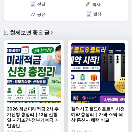
전달
복사
별점
공유
함께보면 좋은 글
2026 청년미래적금 2차 추
갤럭시 Z 폴드8 울트라 사전
가신청 총정리｜12월 신청
예약 총정리｜가격·스펙·색
일·자격조건·정부기여금·가
상·통신사 혜택 비교
입방법
03 August, 2026
30 July, 2026