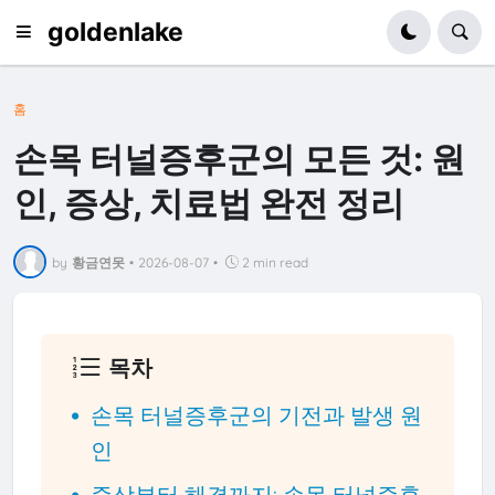
goldenlake
홈
손목 터널증후군의 모든 것: 원
인, 증상, 치료법 완전 정리
by
황금연못
•
2026-08-07
•
2 min read
목차
손목 터널증후군의 기전과 발생 원
인
증상부터 해결까지: 손목 터널증후