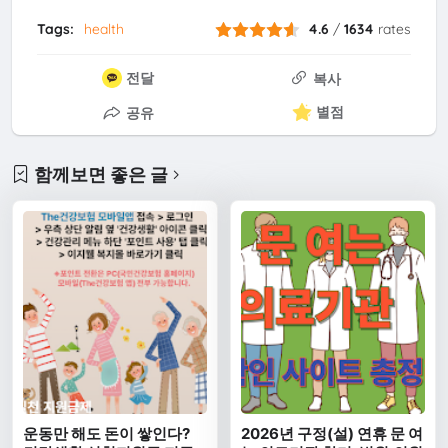
Tags:
health
4.6
/
1634
rates
전달
복사
별점
공유
함께보면 좋은 글
운동만 해도 돈이 쌓인다?
2026년 구정(설) 연휴 문 여