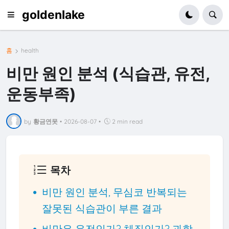
goldenlake
홈
health
비만 원인 분석 (식습관, 유전,
운동부족)
by
황금연못
•
2026-08-07
•
2 min read
목차
비만 원인 분석, 무심코 반복되는
잘못된 식습관이 부른 결과
비만은 유전인가? 체질인가? 과학